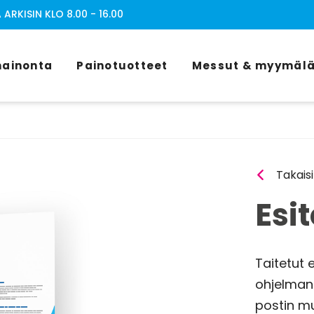
RKISIN KLO 8.00 - 16.00
ainonta
Painotuotteet
Messut & myymälä
Takais
Esit
Taitetut 
ohjelman 
postin m