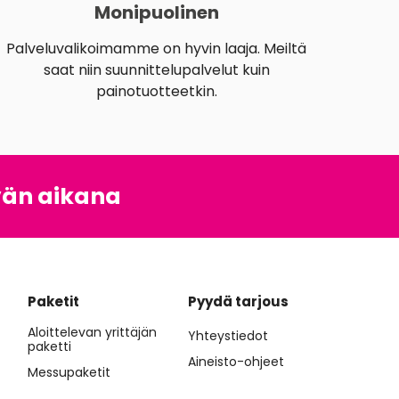
Monipuolinen
Palveluvalikoimamme on hyvin laaja. Meiltä
saat niin suunnittelupalvelut kuin
painotuotteetkin.
vän aikana
Paketit
Pyydä tarjous
Aloittelevan yrittäjän
Yhteystiedot
paketti
Aineisto-ohjeet
Messupaketit