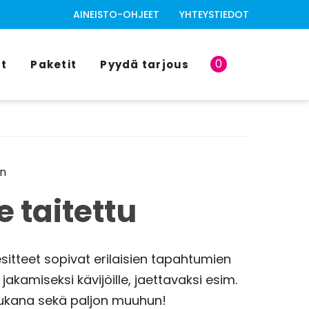
AINEISTO-OHJEET
YHTEYSTIEDOT
0
t
Paketit
Pyydä tarjous
in
e taitettu
esitteet sopivat erilaisien tapahtumien
jakamiseksi kävijöille, jaettavaksi esim.
ukana sekä paljon muuhun!