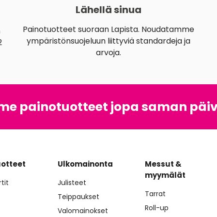
Lähellä sinua
Painotuotteet suoraan Lapista. Noudatamme
n
ympäristönsuojeluun liittyviä standardeja ja
2
arvoja.
e painotuotteet jopa saman päi
uotteet
Ulkomainonta
Messut &
myymälät
tit
Julisteet
Tarrat
Teippaukset
Roll-up
Valomainokset