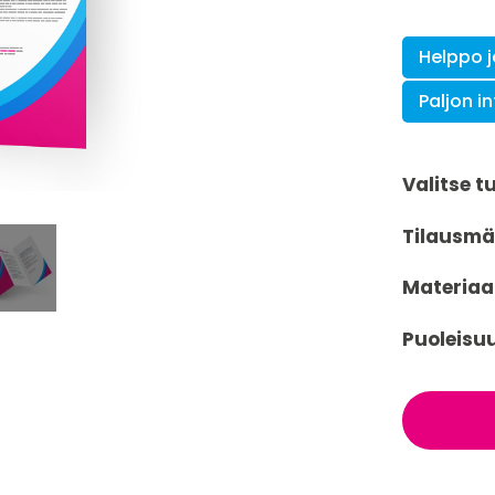
Helppo 
Paljon i
Valitse t
Tilausm
Materiaal
Puoleisu