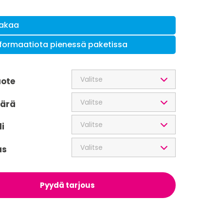
jakaa
nformaatiota pienessä paketissa
Valitse
uote
Valitse
äärä
Valitse
i
Valitse
us
Pyydä tarjous