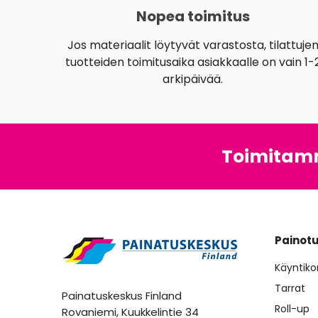
Nopea toimitus
Jos materiaalit löytyvät varastosta, tilattuje
tuotteiden toimitusaika asiakkaalle on vain 1-
arkipäivää.
Toimitamm
Painot
Käyntikor
Tarrat
Painatuskeskus Finland
Roll-up
Rovaniemi, Kuukkelintie 34